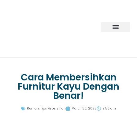
Products Gallery
Tentang Mipacko
Hubungi Kami
Cara Membersihkan
Furnitur Kayu Dengan
Benar!
Rumah
,
Tips Kebersihan
March 30, 2022
9:56 am