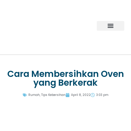
Products Gallery
Tentang Mipacko
Hubungi Kami
Cara Membersihkan Oven
yang Berkerak
Rumah
,
Tips Kebersihan
April 8, 2022
3:03 pm