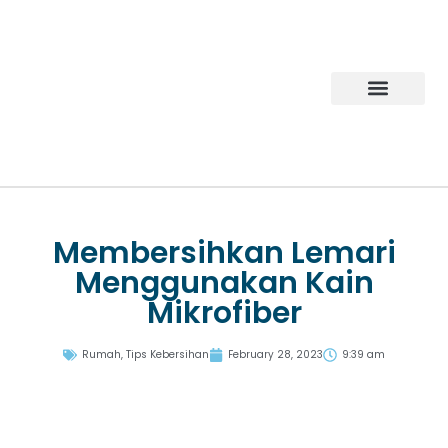
Products Gallery
Tentang Mipacko
Hubungi Kami
Membersihkan Lemari
Menggunakan Kain
Mikrofiber
Rumah
,
Tips Kebersihan
February 28, 2023
9:39 am