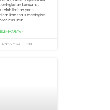
peningkatan konsumsi,
jumlah limbah yang
dihasilkan terus meningkat,
menimbulkan
SELENGKAPNYA »
6 March, 2024
13:18