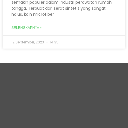
semakin populer dalam industri perawatan rumah
tangga. Terbuat dari serat sintetis yang sangat
halus, kain microfiber
SELENGKAPNYA »
12 September, 2023
14:35