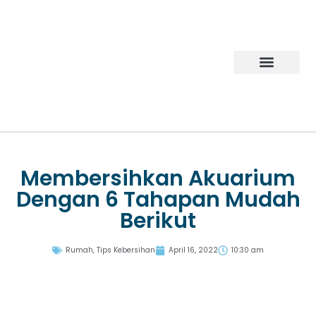
Products Gallery
Tentang Mipacko
Hubungi Kami
Membersihkan Akuarium
Dengan 6 Tahapan Mudah
Berikut
Rumah
,
Tips Kebersihan
April 16, 2022
10:30 am